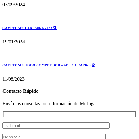
03/09/2024
CAMPEONES CLAUSURA 2023 🏆
19/01/2024
CAMPEONES TODO COMPETIDOR – APERTURA 2023 🏆
11/08/2023
Contacto Rápido
Envía tus consultas por información de Mi Liga.