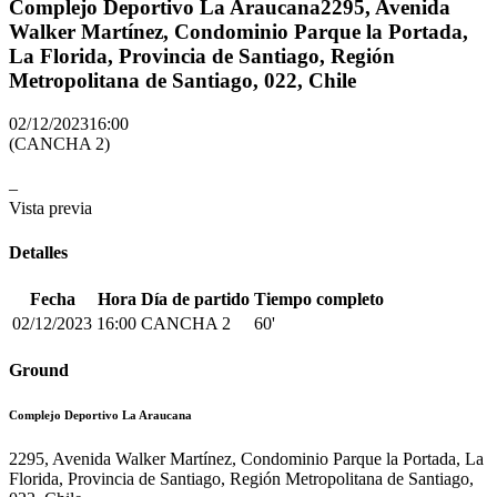
Complejo Deportivo La Araucana
2295, Avenida
Walker Martínez, Condominio Parque la Portada,
La Florida, Provincia de Santiago, Región
Metropolitana de Santiago, 022, Chile
02/12/2023
16:00
(CANCHA 2)
–
Vista previa
Detalles
Fecha
Hora
Día de partido
Tiempo completo
02/12/2023
16:00
CANCHA 2
60'
Ground
Complejo Deportivo La Araucana
2295, Avenida Walker Martínez, Condominio Parque la Portada, La
Florida, Provincia de Santiago, Región Metropolitana de Santiago,