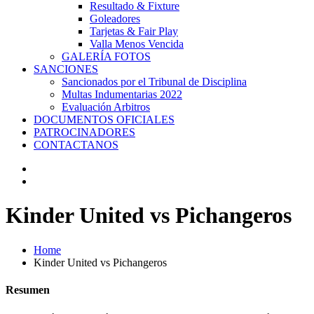
Resultado & Fixture
Goleadores
Tarjetas & Fair Play
Valla Menos Vencida
GALERÍA FOTOS
SANCIONES
Sancionados por el Tribunal de Disciplina
Multas Indumentarias 2022
Evaluación Arbitros
DOCUMENTOS OFICIALES
PATROCINADORES
CONTACTANOS
Kinder United vs Pichangeros
Home
Kinder United vs Pichangeros
Resumen