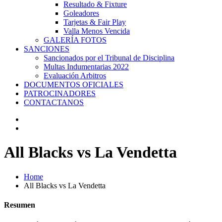
Resultado & Fixture
Goleadores
Tarjetas & Fair Play
Valla Menos Vencida
GALERÍA FOTOS
SANCIONES
Sancionados por el Tribunal de Disciplina
Multas Indumentarias 2022
Evaluación Arbitros
DOCUMENTOS OFICIALES
PATROCINADORES
CONTACTANOS
All Blacks vs La Vendetta
Home
All Blacks vs La Vendetta
Resumen