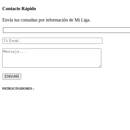
Contacto Rápido
Envía tus consultas por información de Mi Liga.
PATROCINADORES :