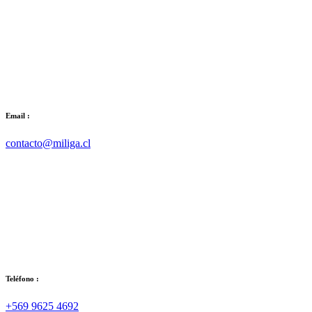
Email :
contacto@miliga.cl
Teléfono :
+569 9625 4692