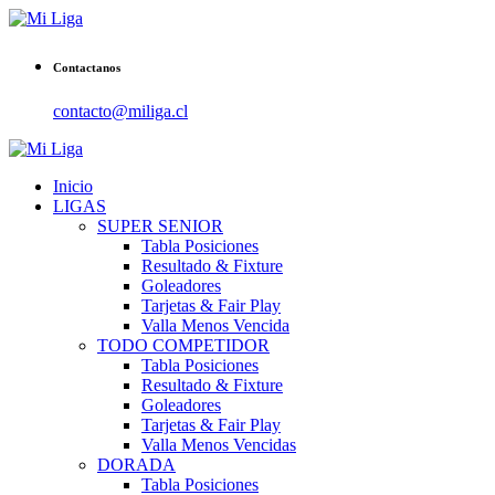
Contactanos
contacto@miliga.cl
Inicio
LIGAS
SUPER SENIOR
Tabla Posiciones
Resultado & Fixture
Goleadores
Tarjetas & Fair Play
Valla Menos Vencida
TODO COMPETIDOR
Tabla Posiciones
Resultado & Fixture
Goleadores
Tarjetas & Fair Play
Valla Menos Vencidas
DORADA
Tabla Posiciones