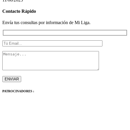
Contacto Rápido
Envía tus consultas por información de Mi Liga.
PATROCINADORES :