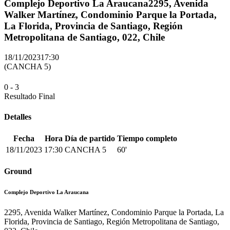
Complejo Deportivo La Araucana
2295, Avenida
Walker Martínez, Condominio Parque la Portada,
La Florida, Provincia de Santiago, Región
Metropolitana de Santiago, 022, Chile
18/11/2023
17:30
(CANCHA 5)
0
-
3
Resultado Final
Detalles
Fecha
Hora
Día de partido
Tiempo completo
18/11/2023
17:30
CANCHA 5
60'
Ground
Complejo Deportivo La Araucana
2295, Avenida Walker Martínez, Condominio Parque la Portada, La
Florida, Provincia de Santiago, Región Metropolitana de Santiago,