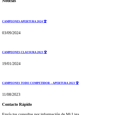
Noticias
CAMPEONES APERTURA 2024 🏆
03/09/2024
CAMPEONES CLAUSURA 2023 🏆
19/01/2024
CAMPEONES TODO COMPETIDOR – APERTURA 2023 🏆
11/08/2023
Contacto Rápido
Envía tus consultas por información de Mi Liga.