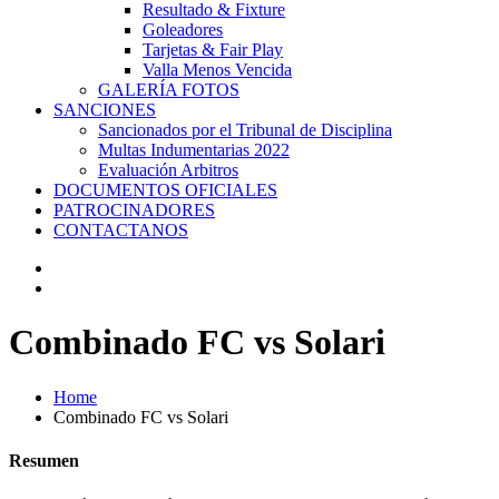
Resultado & Fixture
Goleadores
Tarjetas & Fair Play
Valla Menos Vencida
GALERÍA FOTOS
SANCIONES
Sancionados por el Tribunal de Disciplina
Multas Indumentarias 2022
Evaluación Arbitros
DOCUMENTOS OFICIALES
PATROCINADORES
CONTACTANOS
Combinado FC vs Solari
Home
Combinado FC vs Solari
Resumen