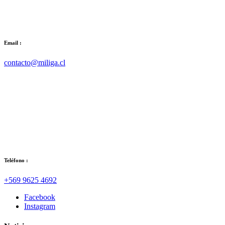
Email :
contacto@miliga.cl
Teléfono :
+569 9625 4692
Facebook
Instagram