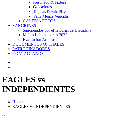
Resultado & Fixture
Goleadores
Tarjetas & Fair Play
Valla Menos Vencida
GALERÍA FOTOS
SANCIONES
Sancionados por el Tribunal de Disciplina
Multas Indumentarias 2022
Evaluación Arbitros
DOCUMENTOS OFICIALES
PATROCINADORES
CONTACTANOS
EAGLES vs
INDEPENDIENTES
Home
EAGLES vs INDEPENDIENTES