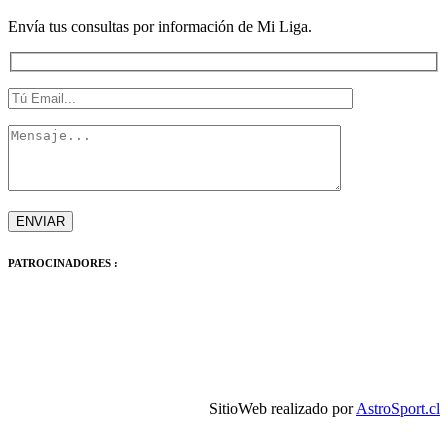
Envía tus consultas por información de Mi Liga.
PATROCINADORES :
SitioWeb realizado por
AstroSport.cl