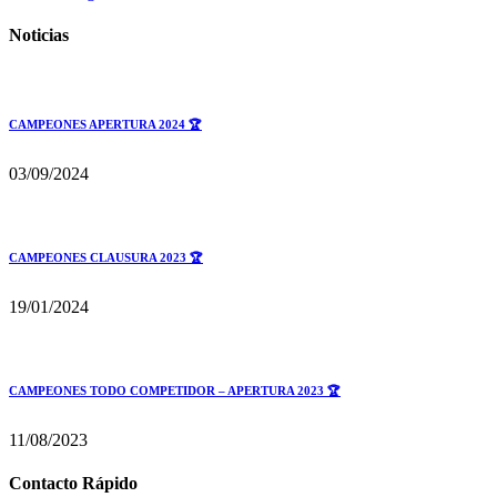
Noticias
CAMPEONES APERTURA 2024 🏆
03/09/2024
CAMPEONES CLAUSURA 2023 🏆
19/01/2024
CAMPEONES TODO COMPETIDOR – APERTURA 2023 🏆
11/08/2023
Contacto Rápido