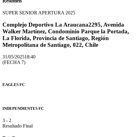
Resumen
SUPER SENIOR APERTURA 2025
Complejo Deportivo La Araucana
2295, Avenida
Walker Martínez, Condominio Parque la Portada,
La Florida, Provincia de Santiago, Región
Metropolitana de Santiago, 022, Chile
31/05/2025
18:40
(FECHA 7)
EAGLES FC
INDEPENDIENTES FC
3
-
2
Resultado Final