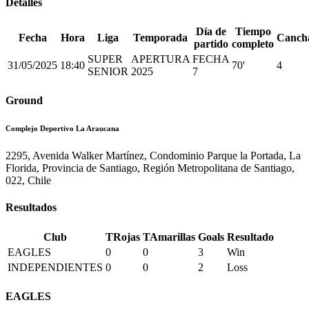
Detalles
Día de
Tiempo
Fecha
Hora
Liga
Temporada
Canch
partido
completo
SUPER
APERTURA
FECHA
31/05/2025
18:40
70'
4
SENIOR
2025
7
Ground
Complejo Deportivo La Araucana
2295, Avenida Walker Martínez, Condominio Parque la Portada, La
Florida, Provincia de Santiago, Región Metropolitana de Santiago,
022, Chile
Resultados
Club
TRojas
TAmarillas
Goals
Resultado
EAGLES
0
0
3
Win
INDEPENDIENTES
0
0
2
Loss
EAGLES