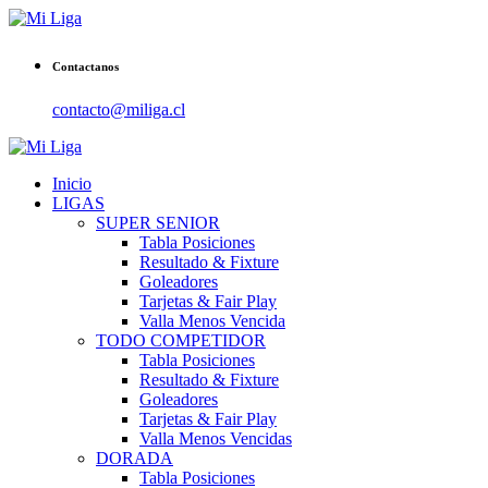
Contactanos
contacto@miliga.cl
Inicio
LIGAS
SUPER SENIOR
Tabla Posiciones
Resultado & Fixture
Goleadores
Tarjetas & Fair Play
Valla Menos Vencida
TODO COMPETIDOR
Tabla Posiciones
Resultado & Fixture
Goleadores
Tarjetas & Fair Play
Valla Menos Vencidas
DORADA
Tabla Posiciones