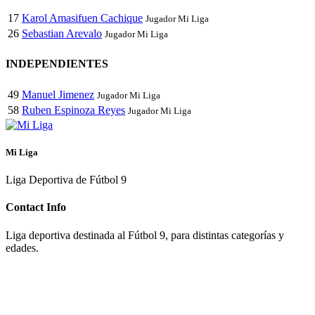
17
Karol Amasifuen Cachique
Jugador Mi Liga
26
Sebastian Arevalo
Jugador Mi Liga
INDEPENDIENTES
49
Manuel Jimenez
Jugador Mi Liga
58
Ruben Espinoza Reyes
Jugador Mi Liga
Mi Liga
Liga Deportiva de Fútbol 9
Contact Info
Liga deportiva destinada al Fútbol 9, para distintas categorías y
edades.