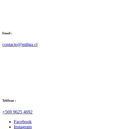
Email :
contacto@miliga.cl
Teléfono :
+569 9625 4692
Facebook
Instagram