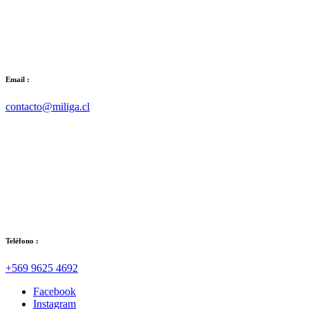
Email :
contacto@miliga.cl
Teléfono :
+569 9625 4692
Facebook
Instagram