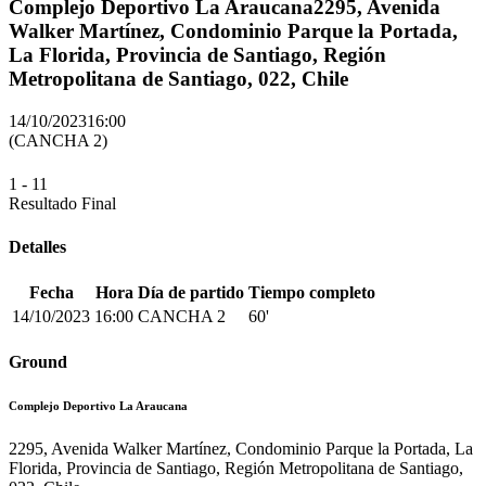
Complejo Deportivo La Araucana
2295, Avenida
Walker Martínez, Condominio Parque la Portada,
La Florida, Provincia de Santiago, Región
Metropolitana de Santiago, 022, Chile
14/10/2023
16:00
(CANCHA 2)
1
-
11
Resultado Final
Detalles
Fecha
Hora
Día de partido
Tiempo completo
14/10/2023
16:00
CANCHA 2
60'
Ground
Complejo Deportivo La Araucana
2295, Avenida Walker Martínez, Condominio Parque la Portada, La
Florida, Provincia de Santiago, Región Metropolitana de Santiago,