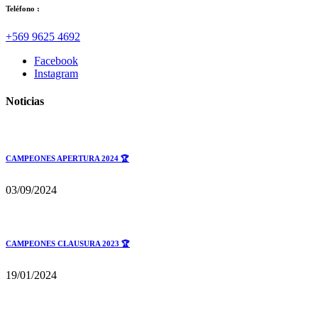
Teléfono :
+569 9625 4692
Facebook
Instagram
Noticias
CAMPEONES APERTURA 2024 🏆
03/09/2024
CAMPEONES CLAUSURA 2023 🏆
19/01/2024