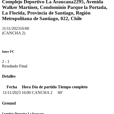
Complejo Deportivo La Araucana
2295, Avenida
Walker Martínez, Condominio Parque la Portada,
La Florida, Provincia de Santiago, Región
Metropolitana de Santiago, 022, Chile
11/11/2023
16:00
(CANCHA 2)
Inter FC
2
-
1
Resultado Final
Detalles
Fecha
Hora
Día de partido
Tiempo completo
11/11/2023
16:00
CANCHA 2
60'
Ground
Complejo Deportivo La Araucana