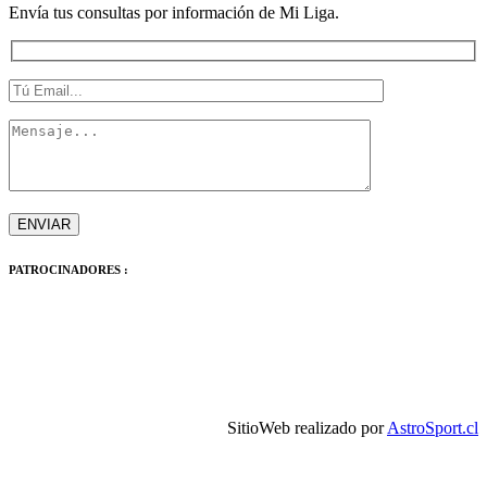
Envía tus consultas por información de Mi Liga.
PATROCINADORES :
SitioWeb realizado por
AstroSport.cl