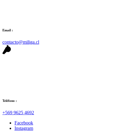
Email :
contacto@miliga.cl
Teléfono :
+569 9625 4692
Facebook
Instagram