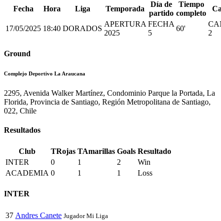
Día de
Tiempo
Fecha
Hora
Liga
Temporada
Ca
partido
completo
APERTURA
FECHA
CA
17/05/2025
18:40
DORADOS
60'
2025
5
2
Ground
Complejo Deportivo La Araucana
2295, Avenida Walker Martínez, Condominio Parque la Portada, La
Florida, Provincia de Santiago, Región Metropolitana de Santiago,
022, Chile
Resultados
Club
TRojas
TAmarillas
Goals
Resultado
INTER
0
1
2
Win
ACADEMIA
0
1
1
Loss
INTER
37
Andres Canete
Jugador Mi Liga