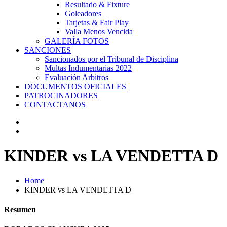
Resultado & Fixture
Goleadores
Tarjetas & Fair Play
Valla Menos Vencida
GALERÍA FOTOS
SANCIONES
Sancionados por el Tribunal de Disciplina
Multas Indumentarias 2022
Evaluación Arbitros
DOCUMENTOS OFICIALES
PATROCINADORES
CONTACTANOS
KINDER vs LA VENDETTA D
Home
KINDER vs LA VENDETTA D
Resumen