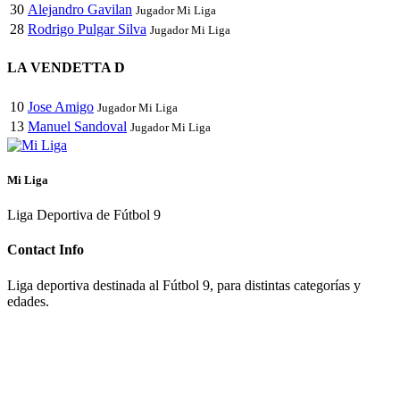
30
Alejandro Gavilan
Jugador Mi Liga
28
Rodrigo Pulgar Silva
Jugador Mi Liga
LA VENDETTA D
10
Jose Amigo
Jugador Mi Liga
13
Manuel Sandoval
Jugador Mi Liga
Mi Liga
Liga Deportiva de Fútbol 9
Contact Info
Liga deportiva destinada al Fútbol 9, para distintas categorías y
edades.