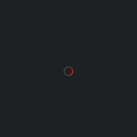
MI LIGA
Liga Deportiva de Fútbol 9
Liga deportiva destinada al Fútbol 9, para distintas categorías y
edades.
EMAIL :
CONTACTO@MILIGA.CL
TELÉFONO :
+569 9625 4692
FACEBOOK
INSTAGRAM