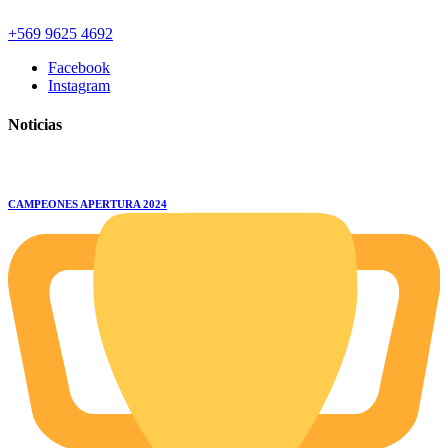
+569 9625 4692
Facebook
Instagram
Noticias
CAMPEONES APERTURA 2024