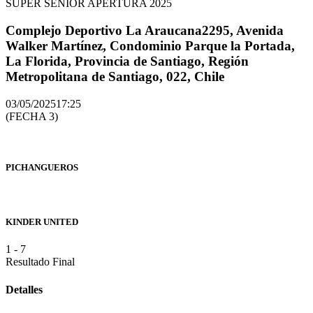
SUPER SENIOR APERTURA 2025
Complejo Deportivo La Araucana
2295, Avenida
Walker Martínez, Condominio Parque la Portada,
La Florida, Provincia de Santiago, Región
Metropolitana de Santiago, 022, Chile
03/05/2025
17:25
(FECHA 3)
PICHANGUEROS
KINDER UNITED
1
-
7
Resultado Final
Detalles