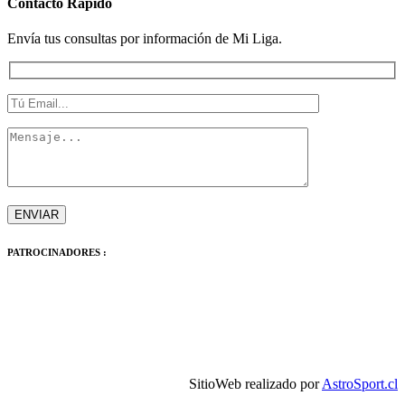
Contacto Rápido
Envía tus consultas por información de Mi Liga.
PATROCINADORES :
SitioWeb realizado por
AstroSport.cl