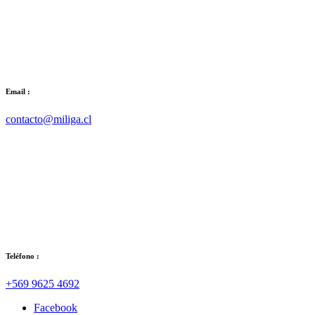
Email :
contacto@miliga.cl
Teléfono :
+569 9625 4692
Facebook