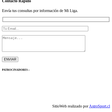
Contacto Rápido
Envía tus consultas por información de Mi Liga.
PATROCINADORES :
SitioWeb realizado por
AstroSport.cl