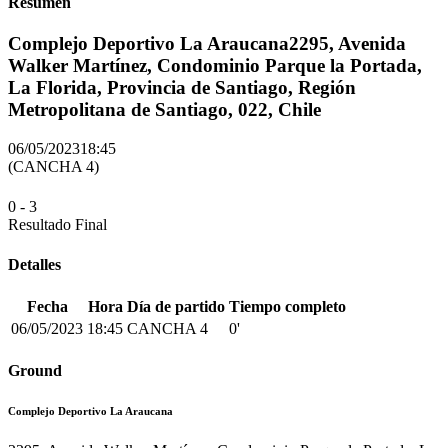
Resumen
Complejo Deportivo La Araucana
2295, Avenida
Walker Martínez, Condominio Parque la Portada,
La Florida, Provincia de Santiago, Región
Metropolitana de Santiago, 022, Chile
06/05/2023
18:45
(CANCHA 4)
0
-
3
Resultado Final
Detalles
Fecha
Hora
Día de partido
Tiempo completo
06/05/2023
18:45
CANCHA 4
0'
Ground
Complejo Deportivo La Araucana