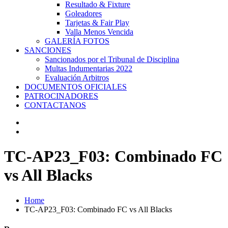
Resultado & Fixture
Goleadores
Tarjetas & Fair Play
Valla Menos Vencida
GALERÍA FOTOS
SANCIONES
Sancionados por el Tribunal de Disciplina
Multas Indumentarias 2022
Evaluación Arbitros
DOCUMENTOS OFICIALES
PATROCINADORES
CONTACTANOS
TC-AP23_F03: Combinado FC
vs All Blacks
Home
TC-AP23_F03: Combinado FC vs All Blacks