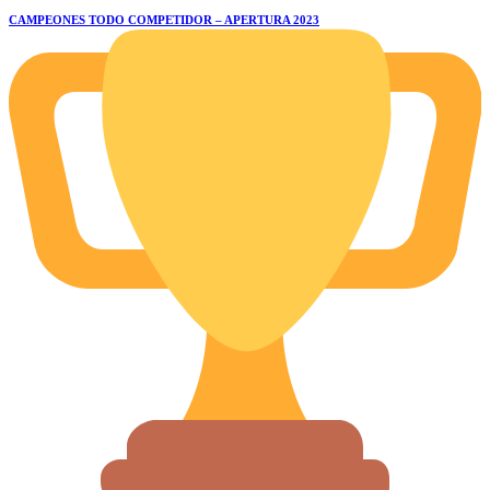
CAMPEONES TODO COMPETIDOR – APERTURA 2023