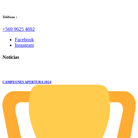
Teléfono :
+569 9625 4692
Facebook
Instagram
Noticias
CAMPEONES APERTURA 2024