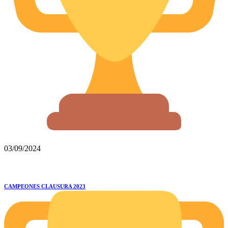
03/09/2024
CAMPEONES CLAUSURA 2023