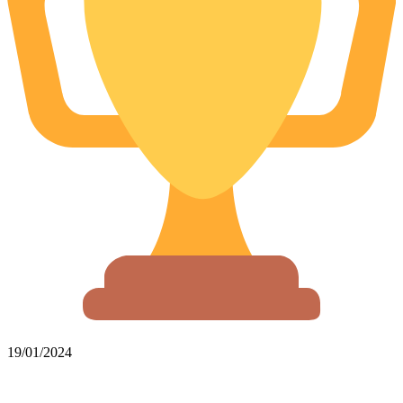
19/01/2024