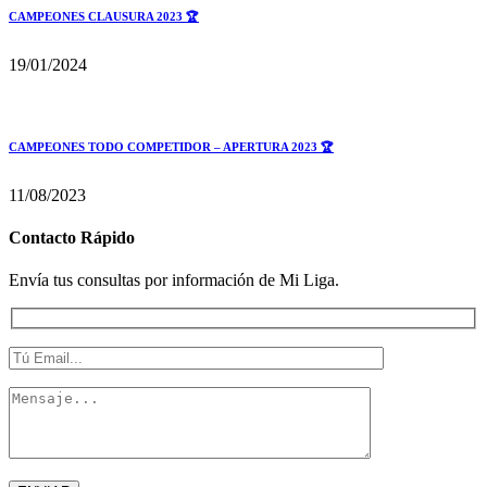
CAMPEONES CLAUSURA 2023 🏆
19/01/2024
CAMPEONES TODO COMPETIDOR – APERTURA 2023 🏆
11/08/2023
Contacto Rápido
Envía tus consultas por información de Mi Liga.