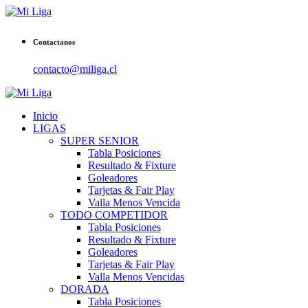
Contactanos
contacto@miliga.cl
Inicio
LIGAS
SUPER SENIOR
Tabla Posiciones
Resultado & Fixture
Goleadores
Tarjetas & Fair Play
Valla Menos Vencida
TODO COMPETIDOR
Tabla Posiciones
Resultado & Fixture
Goleadores
Tarjetas & Fair Play
Valla Menos Vencidas
DORADA
Tabla Posiciones