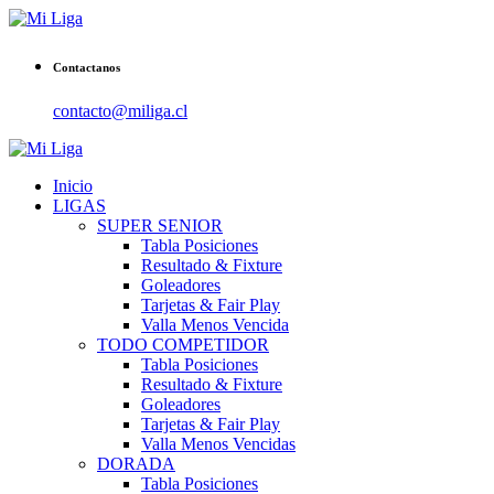
Contactanos
contacto@miliga.cl
Inicio
LIGAS
SUPER SENIOR
Tabla Posiciones
Resultado & Fixture
Goleadores
Tarjetas & Fair Play
Valla Menos Vencida
TODO COMPETIDOR
Tabla Posiciones
Resultado & Fixture
Goleadores
Tarjetas & Fair Play
Valla Menos Vencidas
DORADA
Tabla Posiciones