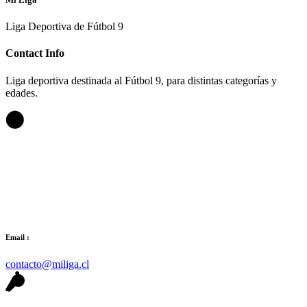
Liga Deportiva de Fútbol 9
Contact Info
Liga deportiva destinada al Fútbol 9, para distintas categorías y
edades.
Email :
contacto@miliga.cl