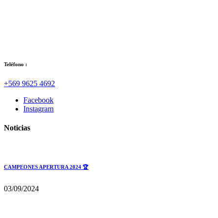
Teléfono :
+569 9625 4692
Facebook
Instagram
Noticias
CAMPEONES APERTURA 2024 🏆
03/09/2024