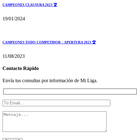
CAMPEONES CLAUSURA 2023 🏆
19/01/2024
CAMPEONES TODO COMPETIDOR – APERTURA 2023 🏆
11/08/2023
Contacto Rápido
Envía tus consultas por información de Mi Liga.