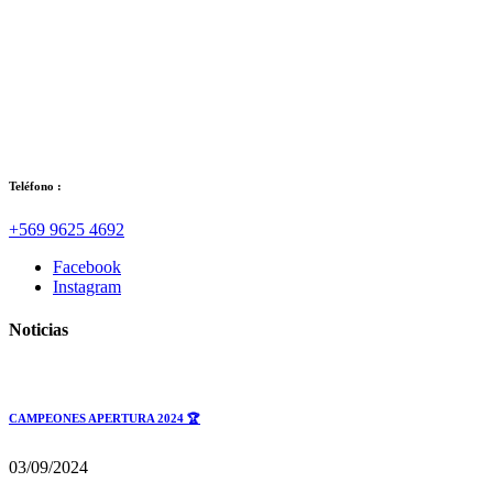
Teléfono :
+569 9625 4692
Facebook
Instagram
Noticias
CAMPEONES APERTURA 2024 🏆
03/09/2024