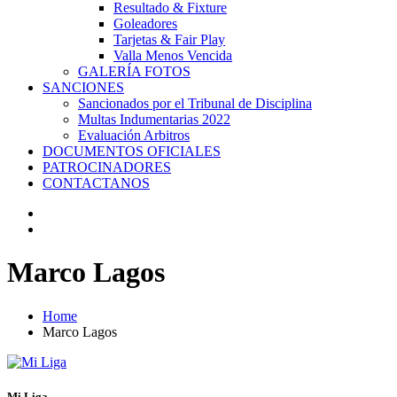
Resultado & Fixture
Goleadores
Tarjetas & Fair Play
Valla Menos Vencida
GALERÍA FOTOS
SANCIONES
Sancionados por el Tribunal de Disciplina
Multas Indumentarias 2022
Evaluación Arbitros
DOCUMENTOS OFICIALES
PATROCINADORES
CONTACTANOS
Marco Lagos
Home
Marco Lagos
Mi Liga