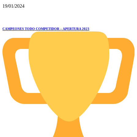
19/01/2024
CAMPEONES TODO COMPETIDOR – APERTURA 2023