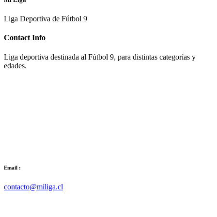
Liga Deportiva de Fútbol 9
Contact Info
Liga deportiva destinada al Fútbol 9, para distintas categorías y
edades.
Email :
contacto@miliga.cl