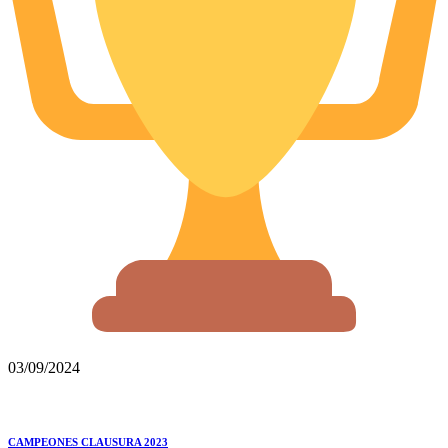
03/09/2024
CAMPEONES CLAUSURA 2023