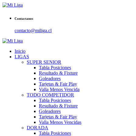
Contactanos
contacto@miliga.cl
Inicio
LIGAS
SUPER SENIOR
Tabla Posiciones
Resultado & Fixture
Goleadores
Tarjetas & Fair Play
Valla Menos Vencida
TODO COMPETIDOR
Tabla Posiciones
Resultado & Fixture
Goleadores
Tarjetas & Fair Play
Valla Menos Vencidas
DORADA
Tabla Posiciones