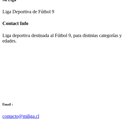
Liga Deportiva de Fútbol 9
Contact Info
Liga deportiva destinada al Fútbol 9, para distintas categorías y
edades.
Email :
contacto@miliga.cl