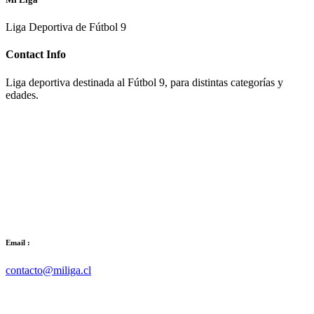
Liga Deportiva de Fútbol 9
Contact Info
Liga deportiva destinada al Fútbol 9, para distintas categorías y
edades.
Email :
contacto@miliga.cl