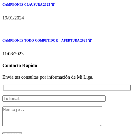
CAMPEONES CLAUSURA 2023 🏆
19/01/2024
CAMPEONES TODO COMPETIDOR – APERTURA 2023 🏆
11/08/2023
Contacto Rápido
Envía tus consultas por información de Mi Liga.