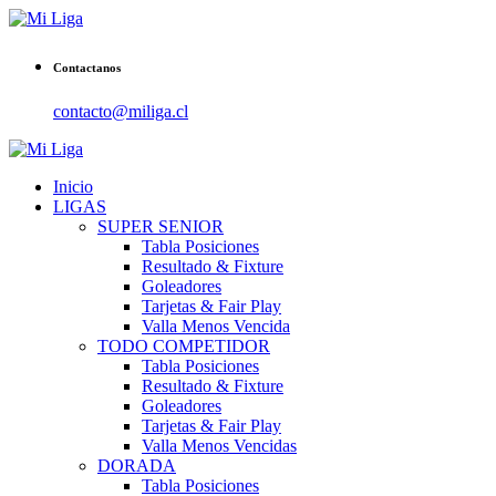
Contactanos
contacto@miliga.cl
Inicio
LIGAS
SUPER SENIOR
Tabla Posiciones
Resultado & Fixture
Goleadores
Tarjetas & Fair Play
Valla Menos Vencida
TODO COMPETIDOR
Tabla Posiciones
Resultado & Fixture
Goleadores
Tarjetas & Fair Play
Valla Menos Vencidas
DORADA
Tabla Posiciones