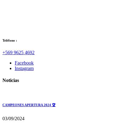
Teléfono :
+569 9625 4692
Facebook
Instagram
Noticias
CAMPEONES APERTURA 2024 🏆
03/09/2024