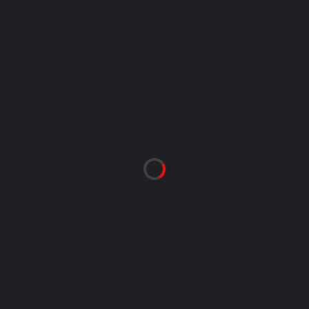
213
Jugador
MI LIGA
Liga Deportiva de Fútbol 9
Liga deportiva destinada al Fútbol 9, para distintas categorías y
edades.
EMAIL :
CONTACTO@MILIGA.CL
TELÉFONO :
+569 9625 4692
FACEBOOK
INSTAGRAM